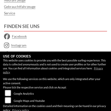
Neufahrzeuge
Gebrauchtfahrzeuge
Service
FINDEN SIE UNS
Facebook
Instagram
Google Maps
USE OF COOKIES
This website uses cookies to provide you with the best possible surfing experience. This
data is collected anonymously and is not used to create user profiles or for other further
RECHTLICHES
use. You can find all information about cookies and integrated services here:
Privacy
policy
AGB
We use the following services on this website, which are only integrated after your
active consent.
Impressum
Please tick the respective service and click on Accept:
Google Analytics
Datenschutz
Google Maps and Youtube
Disclaimer
Detailed information on the cookies used and their meaning can be found in our privacy
policy:
Privacy policy